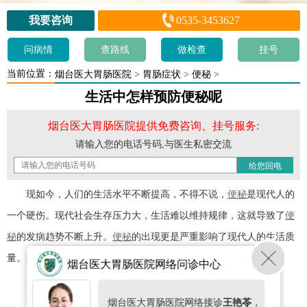
我要咨询
0535-3453627
问病情
查路线
做检查
挂号
当前位置：
烟台医大胃肠医院
>
胃肠症状
>
便秘
>
生活中怎样预防便秘呢
烟台医大胃肠医院提供免费咨询、挂号服务:
请输入您的电话号码,与医生私密交流
现如今，人们的生活水平不断提高，不得不说，
便秘
是现代人的
一个硬伤。现代社会生存压力大，生活难以维持规律，这就导致了
便
秘
的发病趋势不断上升。
便秘
的出现更是严重影响了现代人的生活质
量。那么，日常生活中如何预防
便秘
呢?
烟台医大胃肠医院网络问诊中心
日常生活中如何预防
便秘
呢
：
烟台医大胃肠医院网络接诊
王艳苓
，