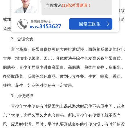
1、保持乐观的情绪
向你发来
(1)条对话邀请！
功能性
便秘
的防治方法还包括精神紧张、焦虑等不良情绪可导致
或加重
便秘
。因此，要经常保持心情愉快，不要动辄生气上火，以避
回复王医生
免
便秘
的发生。
2、合理饮食
富含脂肪、高蛋白食物可使大便排泄缓慢，而蔬菜瓜果则能软化
大便，增加排便频率。因此，具体做法是除生长发育必备的蛋白质、
脂肪外，青少年尽量少进食高蛋白、高脂肪、煎炸的食物，多喝水，
多摄取蔬菜、瓜果等绿色食品。做到少食多餐。牛奶、蜂蜜、香蕉、
核桃、花生、芝麻等对
便秘
有一定效果。
3、排便规律
青少年学生
便秘
有时是因为上课或游戏时忍住不去卫生间，或者
忘了大便，这样久而久之也会
便秘
。所以青少年有便意了就不应当
忍，应及时排泻。同时，平时也要形成良好的排便习惯，有时即使没