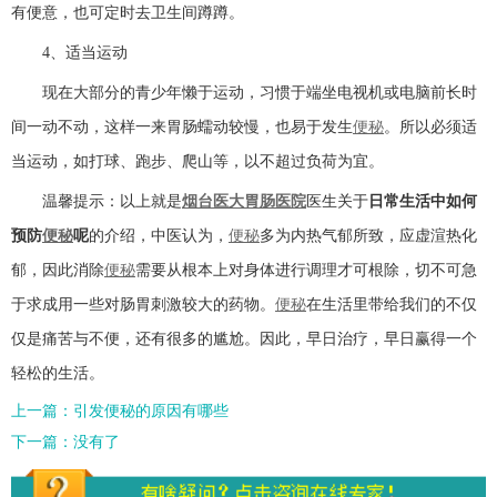
有便意，也可定时去卫生间蹲蹲。
4、适当运动
现在大部分的青少年懒于运动，习惯于端坐电视机或电脑前长时
间一动不动，这样一来胃肠蠕动较慢，也易于发生
便秘
。所以必须适
当运动，如打球、跑步、爬山等，以不超过负荷为宜。
温馨提示：以上就是
烟台医大胃肠医院
医生关于
日常生活中如何
预防
便秘
呢
的介绍，中医认为，
便秘
多为内热气郁所致，应虚渲热化
郁，因此消除
便秘
需要从根本上对身体进行调理才可根除，切不可急
于求成用一些对肠胃刺激较大的药物。
便秘
在生活里带给我们的不仅
仅是痛苦与不便，还有很多的尴尬。因此，早日治疗，早日赢得一个
轻松的生活。
上一篇：
引发便秘的原因有哪些
下一篇：没有了