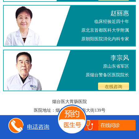
赵丽惠
临床经验近四十年
原北京首都医科大学附属
原朝阳医院消化内科专家
在线咨询
李宗风
原山东省军区
原烟台警备区医院院长
在线咨询
烟台医大胃肠医院
医院地址：烟台市芝罘区南大街139号
咨询热线：
0535-3453627
（无假日医院）
电话咨询